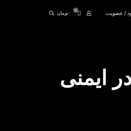
0
د / عضویت
۰تومان
ر ایمنی