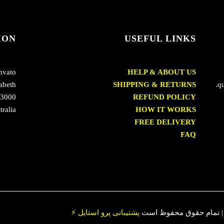
ION
USEFUL LINKS
nvato
HELP & ABOUT US
abeth,
SHIPPING & RETURNS
qu
 3000,
REFUND POLICY
tralia
HOW IT WORKS
FREE DELIVERY
FAQ
پشتیبانی پرو استایل ⚡