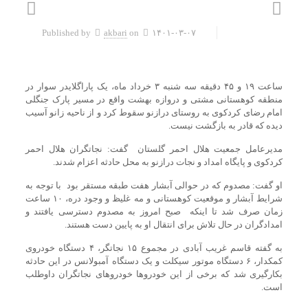
Published by
akbari
on
۱۴۰۱-۰۳-۰۷
ساعت ۱۹ و ۴۵ دقیقه سه شنبه ۳ خرداد ماه، یک پاراگلایدر سوار در
منطقه کوهستانی مشتی و دروازه بهشت واقع در مسیر پارک جنگلی
امام رضای کردکوی به روستای درازنو سقوط کرد و از ناحیه زانو آسیب
دیده که قادر به بازگشت نیست.
مدیرعامل جمعیت هلال احمر گلستان گفت: نجاتگران هلال احمر
کردکوی و پایگاه امداد و نجات درازنو به محل حادثه اعزام شدند.
او گفت: مصدوم که در حوالی آبشار هفت طبقه مستقر بود با توجه به
شرایط آبشار و موقعیت کوهستانی و مه غلیظ و وجود دره، ۱۰ ساعت
زمان صرف شد تا اینکه صبح امروز به مصدوم دسترسی یافتند و
امدادگران در حال تلاش برای انتقال او به پایین دست هستند.
به گفته قاسم غریب آبادی در مجموع ۱۵ نجاتگر، ۴ دستگاه خودروی
کمکدار، ۶ دستگاه موتور سیکلت و یک دستگاه آمبولانس در این حادثه
بکارگیری شد که برخی از این خودرو‌ها خودرو‌های نجاتگران داوطلب
است.