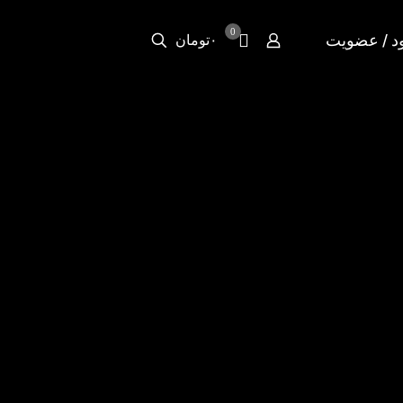
0
د / عضویت
۰تومان