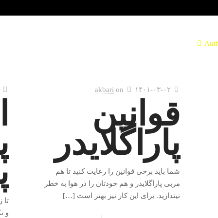
Aut
akbari
on
۱۴۰۱-۰۳-۰۲
قوانین
ا
پاراگلایدر
پ
پ
شما باید برخی قوانین را رعایت کنید تا هم
مربی پاراگلایدر و هم خودتان را در هوا به خطر
نیندازید. برای این کار نیز بهتر است
[…]
تا 
و ن