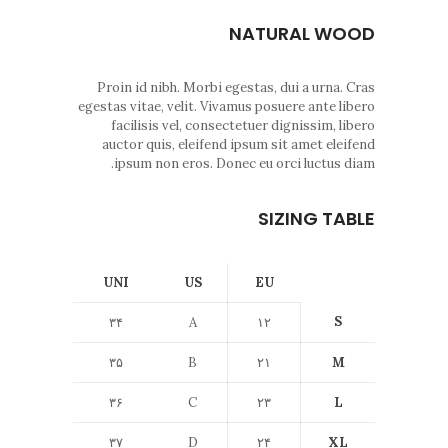
NATURAL WOOD
Proin id nibh. Morbi egestas, dui a urna. Cras
egestas vitae, velit. Vivamus posuere ante libero
facilisis vel, consectetuer dignissim, libero
auctor quis, eleifend ipsum sit amet eleifend
ipsum non eros. Donec eu orci luctus diam.
SIZING TABLE
UNI
US
EU
S
۳۴
A
۱۲
۳۵
B
۲۱
M
۳۶
C
۲۳
L
۳۷
D
۲۴
XL