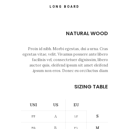
LONG BOARD
NATURAL WOOD
Proin id nibh. Morbi egestas, dui a urna. Cras
egestas vitae, velit. Vivamus posuere ante libero
facilisis vel, consectetuer dignissim, libero
auctor quis, eleifend ipsum sit amet eleifend
ipsum non eros. Donec eu orci luctus diam.
SIZING TABLE
UNI
US
EU
S
۳۴
A
۱۲
۳۵
B
۲۱
M