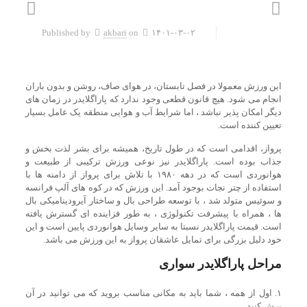
Published by
akbari
on
۱۴۰۱-۰۳-۰۲
این ورزش معمولا در فصل تابستان، در هوای صاف، روشن و بدون باران
انجام می شود. هیچ قانون قطعی وجود ندارد که پاراگلایدر در زمان های
دیگر امکان پذیر نباشد ، اما شرایط آب و هوایی منطقه یک عامل بسیار
تعیین کننده است.
پرواز، اقدامی است که در طول تاریخ، همیشه برای بشر لذت بخش و
جذاب بوده است. پاراگلایدر نیز نوعی ورزش ترکیبی از طبیعت و
هوانوردی است که در دهه ۱۹۸۰ با تلاش برای پرواز از دامنه ها با
استفاده از چتر نجات بوجود آمد. این ورزش که در کوه های آلپ فرانسه
و سوئیس متولد شد ، با توسعه طراحی بال و ساختار آیرودینامیکی بال
ها ، همراه با پیشرفت تکنولوژی ، به طور فزاینده ای گسترش یافته
است. قیمت پاراگلایدر نسبتا به سایر وسایل هوانوردی پایین است و این
خود دلیل بزرگی برای تمایل عاشقان پرواز به این ورزش می باشد.
مراحل پاراگلایدر سواری
۱. اول از همه ، شما باید به مکانی مناسب بروید که می توانید در آن
پرش کنید .